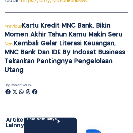
tautan
https://bit.ly/MotionBankMNC
Kartu Kredit MNC Bank, Bikin
Previous
Momen Akhir Tahun Kamu Makin Seru
Kembali Gelar Literasi Keuangan,
Next
MNC Bank Dan IDE By Indosat Business
Tekankan Pentingnya Pengelolaan
Utang
Bagikan artikel ini:
Artikel
Lihat Semuanya
Lainnya