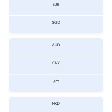
EUR
SGD
AUD
CNY
JPY
HKD