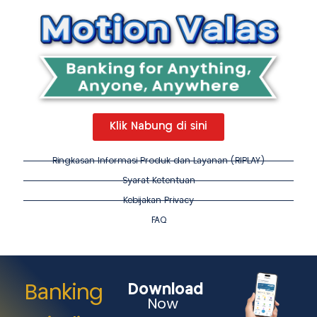
Klik Nabung di sini
Ringkasan Informasi Produk dan Layanan (RIPLAY)
Syarat Ketentuan
Kebijakan Privacy
FAQ
Banking
Download
Now