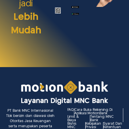
jadi
Lebih
Mudah
FAQ
Cara Buka Rekening Di
PT Bank MNC Internasional
Aplikasi MotionBank
Tbk berizin dan diawasi oleh
Limit &
Tentang MNC
Biaya
Bank
Otoritas Jasa Keuangan
Bisnis
Kebijakan
Syarat Dan
serta merupakan peserta
MNC
Privasi
Ketentuan