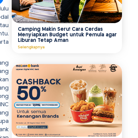
ulu
dal
tau
Camping Makin Seru! Cara Cerdas
tu.
Menyiapkan Budget untuk Pemula agar
Liburan Tetap Aman
rta
Selengkapnya
ang
ang
kan
ang
ong
MNC
ang
upa
ank