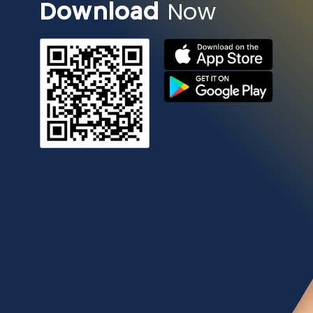
Download
Now