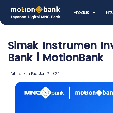
Produk
Fit
Simak Instrumen Inv
Bank | MotionBank
Diterbitkan Pada
Juni 7, 2024