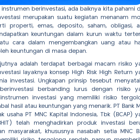
nstrumen berinvestasi, ada baiknya kita pahami d
. Investasi merupakan suatu kegiatan menanam mo
rti properti, emas, deposito, saham, obligasi, a
dapatkan keuntungan dalam kurun waktu terten
 satu cara dalam mengembangkan uang atau ha
leh keuntungan di masa depan.
njutnya adalah terdapat berbagai macam risiko y
nvestasi layaknya konsep High Risk High Return y
nia investasi. Ungkapan prinsip tesebut menyata
erinvestasi berbanding lurus dengan risiko y
instrumen investasi yang memiliki risiko tergol
al hasil atau keuntungan yang menarik. PT Bank 
nak usaha PT MNC Kapital Indonesia, Tbk (BCAP) y
T) telah menghadirkan produk investasi ber
n masyarakat, khususnya nasabah setia MNC B