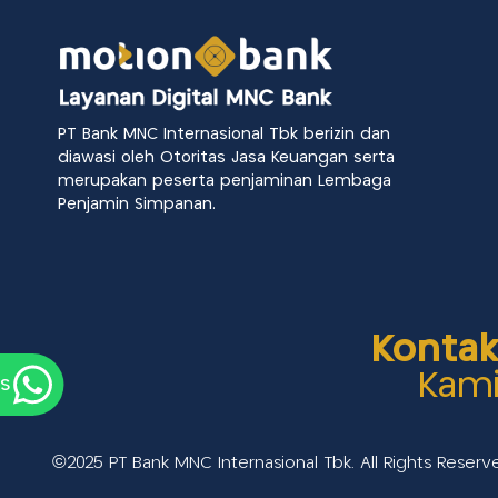
PT Bank MNC Internasional Tbk berizin dan
diawasi oleh Otoritas Jasa Keuangan serta
merupakan peserta penjaminan Lembaga
Penjamin Simpanan.
Konta
Kam
us
©
2025 PT Bank MNC Internasional Tbk. All Rights Reserv