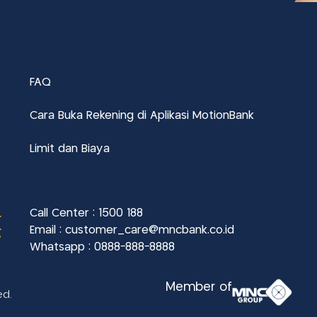
FAQ
Cara Buka Rekening di Aplikasi MotionBank
Limit dan Biaya
Call Center : 1500 188
k
Email : customer_care@mncbank.co.id
i
Whatsapp : 0888-888-8888
Member of
ed.