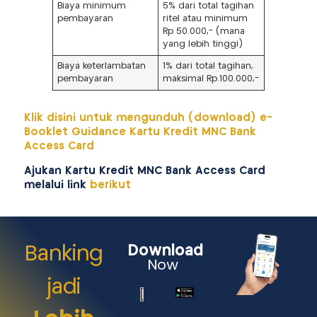
Biaya minimum
5% dari total tagihan
pembayaran
ritel atau minimum
Rp 50.000,- (mana
yang lebih tinggi)
Biaya keterlambatan
1% dari total tagihan,
pembayaran
maksimal Rp.100.000,-
Klik disini untuk mengunduh (download) e-
Booklet Guidance Kartu Kredit MNC Bank
Access Card
Ajukan Kartu Kredit MNC Bank Access Card
melalui link
berikut
Banking
Download
Now
jadi