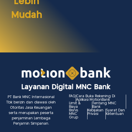
Lebih
Mudah
FAQ
Cara Buka Rekening Di
PT Bank MNC Internasional
Aplikasi MotionBank
Tbk berizin dan diawasi oleh
Limit &
Tentang MNC
Biaya
Bank
Otoritas Jasa Keuangan
Bisnis
Kebijakan
Syarat Dan
serta merupakan peserta
MNC
Privasi
Ketentuan
Grup
penjaminan Lembaga
Penjamin Simpanan.