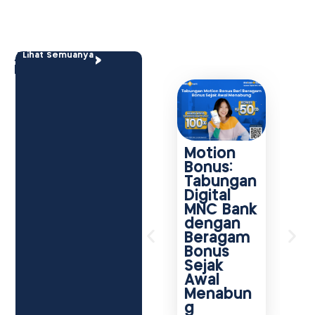
Artikel
Lihat Semuanya
Lainnya
Motion
C
Bonus:
M
Tabungan
S
Digital
C
MNC Bank
C
dengan
M
Beragam
a
Bonus
B
Sejak
u
Awal
P
Menabun
a
g
L