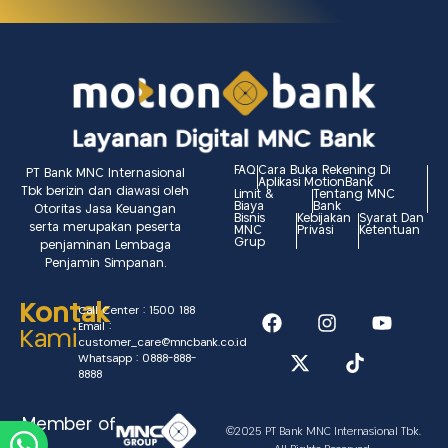
FAQ
Cara Buka Rekening Di
PT Bank MNC Internasional
Aplikasi MotionBank
Tbk berizin dan diawasi oleh
Limit &
Tentang MNC
Biaya
Bank
Otoritas Jasa Keuangan
Bisnis
Kebijakan
Syarat Dan
serta merupakan peserta
MNC
Privasi
Ketentuan
Grup
penjaminan Lembaga
Penjamin Simpanan.
Kontak
Call Center : 1500 188
Email :
Kami
customer_care@mncbank.co.id
Whatsapp : 0888-888-
8888
Member of
©
2025 PT Bank MNC Internasional Tbk.