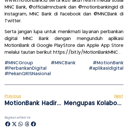
www.motionbank.id serta ikuti akun resmi media sosial
MNC Bank, @officialmncbank dan @motionbankingid di
Instagram, MNC Bank di Facebook dan @MNCBank di
Twitter.
Serta jangan lupa untuk menikmati layanan perbankan
digital MNC Bank dengan mengunduh aplikasi
MotionBank di Google PlayStore dan Apple App Store
melalui tautan berikut https://bit.ly/MotionBankMNC .
#MNCGroup #MNCBank #MotionBank
#PerbankanDigital #aplikasidigital
#PekanQRISNasional
Previous
Next
MotionBank Hadirkan Layanan Transaksi Yang Lengkap
Mengupas Kolaborasi Dinamis Motionbank Dan Fintech Melalui BaaS
Bagikan artikel ini: