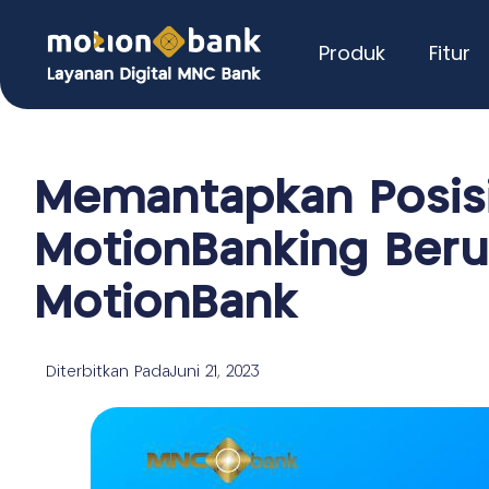
Produk
Fitur
Memantapkan Posisi
MotionBanking Ber
MotionBank
Diterbitkan Pada
Juni 21, 2023