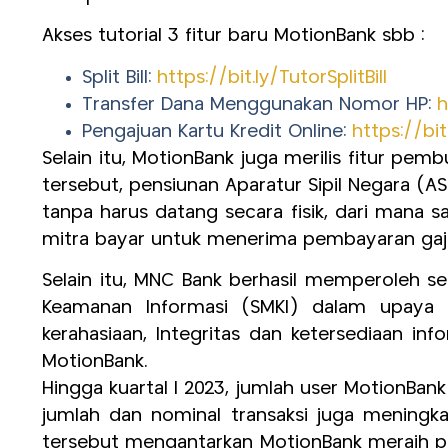
Akses tutorial 3 fitur baru MotionBank sbb :
Split Bill:
https://bit.ly/TutorSplitBill
Transfer Dana Menggunakan Nomor HP:
h
Pengajuan Kartu Kredit Online:
https://bi
Selain itu, MotionBank juga merilis fitur pem
tersebut, pensiunan Aparatur Sipil Negara (A
tanpa harus datang secara fisik, dari mana 
mitra bayar untuk menerima pembayaran gaji
Selain itu, MNC Bank berhasil memperoleh sert
Keamanan Informasi (SMKI) dalam upaya 
kerahasiaan, Integritas dan ketersediaan in
MotionBank.
Hingga kuartal I 2023, jumlah user MotionBan
jumlah dan nominal transaksi juga meningka
tersebut mengantarkan MotionBank meraih pe