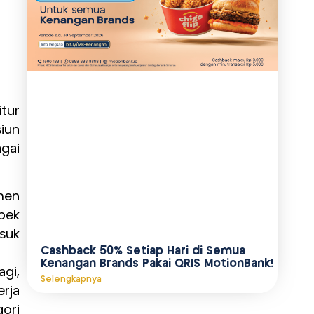
itur
siun
agai
emen
pek
suk
Cashback 50% Setiap Hari di Semua
Kenangan Brands Pakai QRIS MotionBank!
agi,
Selengkapnya
rja
ori