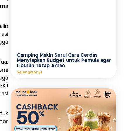
rma
lin
asi
gga
Camping Makin Seru! Cara Cerdas
Menyiapkan Budget untuk Pemula agar
ua,
Liburan Tetap Aman
smi
Selengkapnya
uga
EK)
asi
ntuk
mor