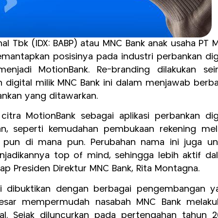
onal Tbk (IDX: BABP) atau MNC Bank anak usaha PT
emantapkan posisinya pada industri perbankan dig
jadi MotionBank. Re-branding dilakukan seir
digital milik MNC Bank ini dalam menjawab berba
bankan yang ditawarkan.
itra MotionBank sebagai aplikasi perbankan digi
n, seperti kemudahan pembukaan rekening mela
 pun di mana pun. Perubahan nama ini juga un
ikannya top of mind, sehingga lebih aktif da
p Presiden Direktur MNC Bank, Rita Montagna.
i dibuktikan dengan berbagai pengembangan y
si besar mempermudah nasabah MNC Bank melaku
tal. Sejak diluncurkan pada pertengahan tahun 20