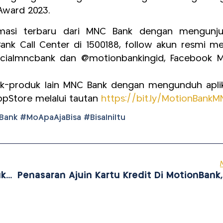
 Award 2023.
rmasi terbaru dari MNC Bank dengan mengunju
ank Call Center di 1500188, follow akun resmi me
fficialmncbank dan @motionbankingid, Facebook 
duk-produk lain MNC Bank dengan mengunduh aplik
ppStore melalui tautan
https://bit.ly/MotionBank
nk #MoApaAjaBisa #BisaIniItu
Genjot Transaksi Non Tunai, MNC Bank Lakukan Ini