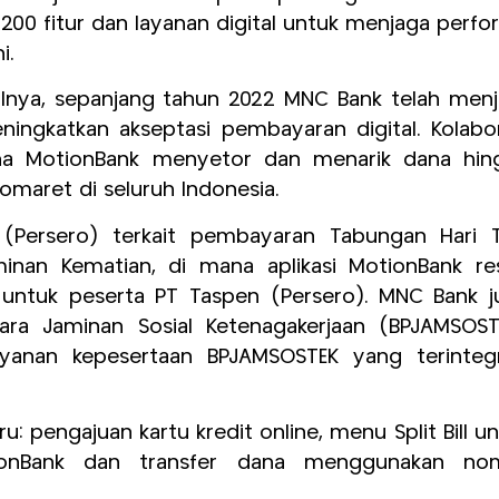
00 fitur dan layanan digital untuk menjaga perfo
i.
lnya, sepanjang tahun 2022 MNC Bank telah menja
ingkatkan akseptasi pembayaran digital. Kolabor
a MotionBank menyetor dan menarik dana hin
domaret di seluruh Indonesia.
Persero) terkait pembayaran Tabungan Hari T
minan Kematian, di mana aplikasi MotionBank re
 untuk peserta PT Taspen (Persero). MNC Bank j
ara Jaminan Sosial Ketenagakerjaan (BPJAMSOST
anan kepesertaan BPJAMSOSTEK yang terintegr
aru: pengajuan kartu kredit online, menu Split Bill u
tionBank dan transfer dana menggunakan no