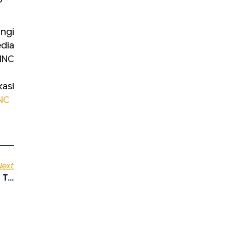
ngi
dia
MNC
asi
MNC
Next
Penasaran Ajuin Kartu Kredit Di MotionBank, Ternyata Segampang Itu!