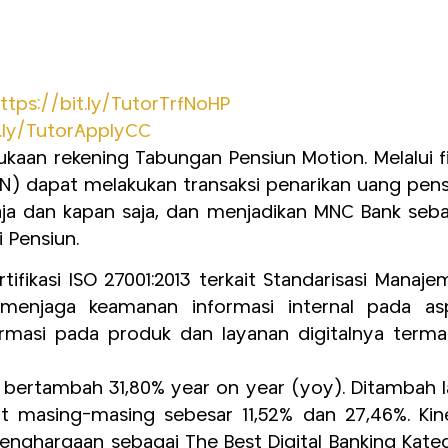
ttps://bit.ly/TutorTrfNoHP
t.ly/TutorApplyCC
bukaan rekening Tabungan Pensiun Motion. Melalui f
SN) dapat melakukan transaksi penarikan uang pen
saja dan kapan saja, dan menjadikan MNC Bank seb
 Pensiun.
ifikasi ISO 27001:2013 terkait Standarisasi Manaj
menjaga keamanan informasi internal pada as
formasi pada produk dan layanan digitalnya terma
k bertambah 31,80% year on year (yoy). Ditambah l
t masing-masing sebesar 11,52% dan 27,46%. Kine
nghargaan sebagai The Best Digital Banking Kateg