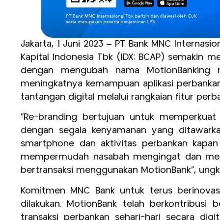
Jakarta, 1 Juni 2023 – PT Bank MNC Internasi
Kapital Indonesia Tbk (IDX: BCAP) semakin m
dengan mengubah nama MotionBanking men
meningkatnya kemampuan aplikasi perbankan 
tantangan digital melalui rangkaian fitur per
“Re-branding bertujuan untuk memperkuat c
dengan segala kenyamanan yang ditawarka
smartphone dan aktivitas perbankan kapan
mempermudah nasabah mengingat dan menjad
bertransaksi menggunakan MotionBank”, ungka
Komitmen MNC Bank untuk terus berinovas
dilakukan. MotionBank telah berkontribu
transaksi perbankan sehari-hari secara digi