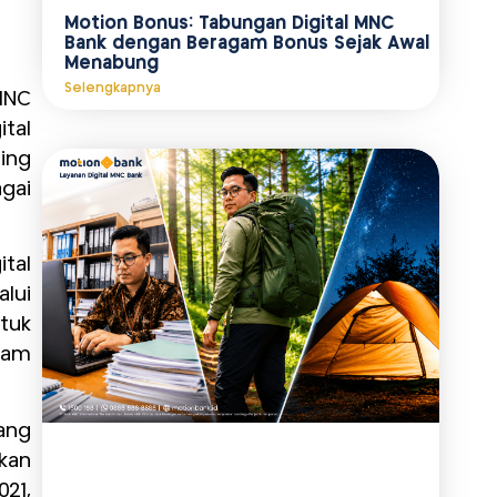
Motion Bonus: Tabungan Digital MNC
Bank dengan Beragam Bonus Sejak Awal
Menabung
Selengkapnya
 MNC
ital
ing
gai
tal
lui
tuk
lam
ang
kan
21,