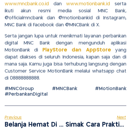
www.mncbank.co.id
dan
www.motionbank.id
serta
ikuti akun resmi media sosial MNC Bank,
@officialmncbank dan @motionbankid di Instagram,
MNC Bank di Facebook dan @MNCBank di X.
Serta jangan lupa untuk menikmati layanan perbankan
digital MNC Bank dengan mengunduh aplikasi
MotionBank di
PlayStore dan AppStore
yang
dapat diakses di seluruh Indonesia, kapan saja dan di
mana saja. Kamu juga bisa terhubung langsung dengan
Customer Service MotionBank melalui whatsapp chat
di 08888888888.
#MNCGroup #MNCBank #MotionBank
#PerbankanDigital
Previous
Next
Belanja Hemat Di Alfamart – Kartu Kredit MNC Bank | MotionBank
Simak Cara Praktis Terhindar Dari Modus Penipuan ATM