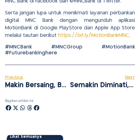
MNC Bank di Facebook dan @MNCBank di Twitter.
Serta jangan lupa untuk menikmati layanan perbankan
digital MNC Bank dengan mengunduh aplikasi
MotionBank di Google PlayStore dan Apple App Store
melalui tautan berikut
https://bit.ly/MotionBankMNC
.
#MNCBank #MNCGroup #MotionBank
#Futurebankinghere
Previous
Next
Makin Bersaing, Buka Deposito Online Di MotionBank Bunganya 5%
Semakin Diminati, Transaksi MotionBank Meningkat 21,36%
Bagikan artikel ini:
Artikel
Lihat Semuanya