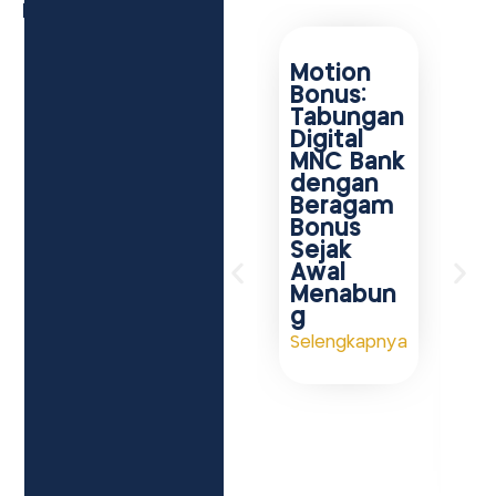
Lainnya
Motion
Bonus:
Tabungan
Digital
C
MNC Bank
M
dengan
S
Beragam
C
Bonus
C
Sejak
M
Awal
a
Menabun
B
g
u
P
Selengkapnya
a
L
T
A
Se