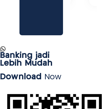
Banking jadi
Lebih Mudah
Download
Now