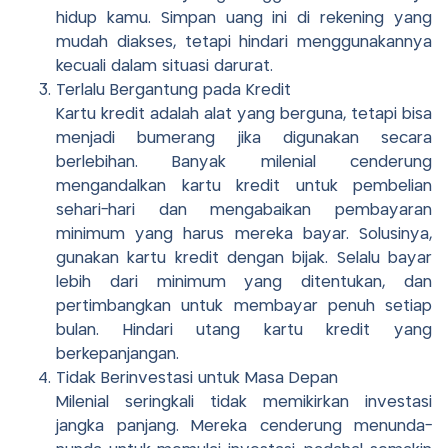
hidup kamu. Simpan uang ini di rekening yang
mudah diakses, tetapi hindari menggunakannya
kecuali dalam situasi darurat.
Terlalu Bergantung pada Kredit
Kartu kredit adalah alat yang berguna, tetapi bisa
menjadi bumerang jika digunakan secara
berlebihan. Banyak milenial cenderung
mengandalkan kartu kredit untuk pembelian
sehari-hari dan mengabaikan pembayaran
minimum yang harus mereka bayar. Solusinya,
gunakan kartu kredit dengan bijak. Selalu bayar
lebih dari minimum yang ditentukan, dan
pertimbangkan untuk membayar penuh setiap
bulan. Hindari utang kartu kredit yang
berkepanjangan.
Tidak Berinvestasi untuk Masa Depan
Milenial seringkali tidak memikirkan investasi
jangka panjang. Mereka cenderung menunda-