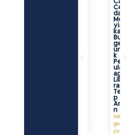
Pen
an
Cara
ghar
Digit
Cer
gaa
al
das
n
MNC
Men
Berg
Ban
yiap
eng
k
kan
si di
den
Bud
Digit
gan
get
al
Bera
untu
Bran
gam
k
d
Bon
Pem
Awa
us
ula
rds
Seja
agar
202
k
Libu
6
Awa
ran
l
Teta
Selen
Men
p
gkapn
abu
Ama
ya
ng
n
Selen
Selen
gkapn
gkapn
ya
ya