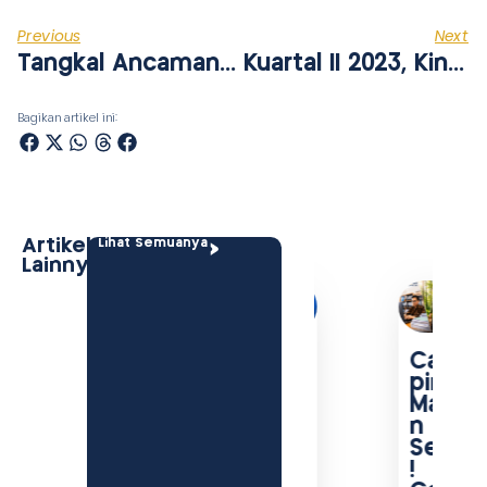
Previous
Next
Tangkal Ancaman Siber, MNC Bank Berbagi Strategi Penting Hindari Kejahatan Social Engineering
Kuartal II 2023, Kinerja MNC Bank Tumbuh Berkelanjutan
Bagikan artikel ini:
Artikel
Lihat Semuanya
Lainnya
MNC
Moti
Cam
Ban
on
ping
k
Bon
Maki
Mer
us:
n
aih
Tab
Seru
Lima
ung
!