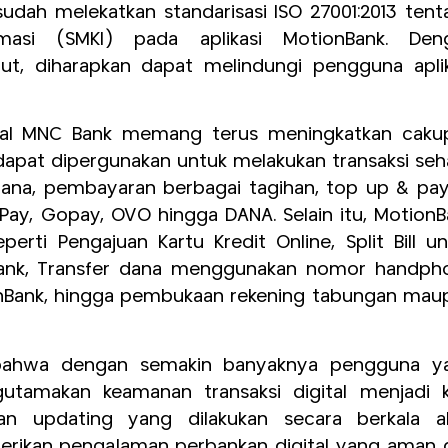
sudah melekatkan standarisasi ISO 27001:2013 ten
masi (SMKI) pada aplikasi MotionBank. Den
ut, diharapkan dapat melindungi pengguna aplik
gital MNC Bank memang terus meningkatkan caku
t dapat dipergunakan untuk melakukan transaksi seh
r dana, pembayaran berbagai tagihan, top up & pa
nPay, Gopay, OVO hingga DANA. Selain itu, Motion
perti Pengajuan Kartu Kredit Online, Split Bill u
nBank, Transfer dana menggunakan nomor handph
onBank, hingga pembukaan rekening tabungan mau
 bahwa dengan semakin banyaknya pengguna y
gutamakan keamanan transaksi digital menjadi k
dan updating yang dilakukan secara berkala a
ikan pengalaman perbankan digital yang aman 