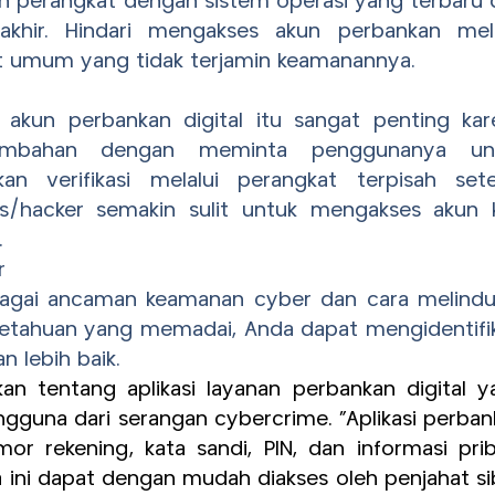
akan perangkat dengan sistem operasi yang terbaru
khir. Hindari mengakses akun perbankan mela
at umum yang tidak terjamin keamanannya.
a akun perbankan digital itu sangat penting kar
ambahan dengan meminta penggunanya un
 verifikasi melalui perangkat terpisah sete
as/hacker semakin sulit untuk mengakses akun k
.
r
rbagai ancaman keamanan cyber dan cara melindu
ngetahuan yang memadai, Anda dapat mengidentifik
 lebih baik.
kan tentang aplikasi layanan perbankan digital y
gguna dari serangan cybercrime. “Aplikasi perban
or rekening, kata sandi, PIN, dan informasi prib
ta ini dapat dengan mudah diakses oleh penjahat si