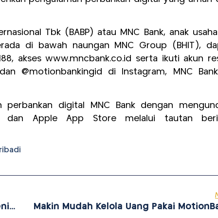
ernasional Tbk (BABP) atau MNC Bank, anak usaha
erada di bawah naungan MNC Group (BHIT), da
88, akses www.mncbank.co.id serta ikuti akun re
 dan @motionbankingid di Instagram, MNC Bank
an perbankan digital MNC Bank dengan mengun
re dan Apple App Store melalui tautan beri
ibadi
Semakin Diminati, Transaksi MotionBank Meningkat 21,36%
Makin Mudah Kelola Uang Pakai MotionB