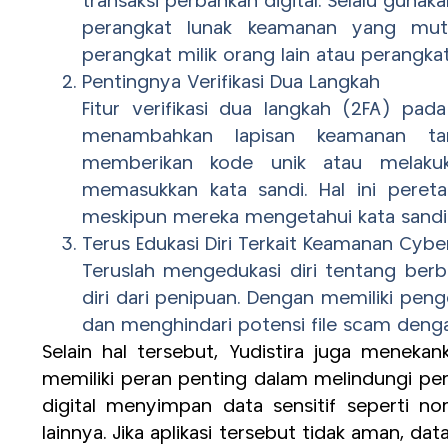
transaksi perbankan digital. Selalu gun
perangkat lunak keamanan yang muta
perangkat milik orang lain atau perangk
Pentingnya Verifikasi Dua Langkah
Fitur verifikasi dua langkah (2FA) pad
menambahkan lapisan keamanan t
memberikan kode unik atau melakukan
memasukkan kata sandi. Hal ini peret
meskipun mereka mengetahui kata sandi
Terus Edukasi Diri Terkait Keamanan Cybe
Teruslah mengedukasi diri tentang be
diri dari penipuan. Dengan memiliki pe
dan menghindari potensi file scam dengan
Selain hal tersebut, Yudistira juga menekan
memiliki peran penting dalam melindungi pen
digital menyimpan data sensitif seperti nom
lainnya. Jika aplikasi tersebut tidak aman, da