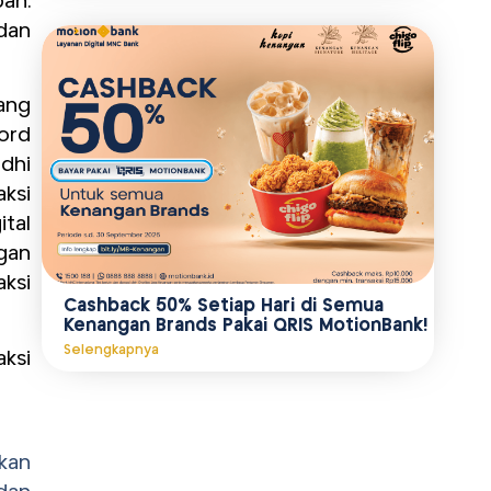
an.
dan
ang
ord
rdhi
ksi
tal
gan
ksi
Cashback 50% Setiap Hari di Semua
Kenangan Brands Pakai QRIS MotionBank!
Selengkapnya
ksi
kan