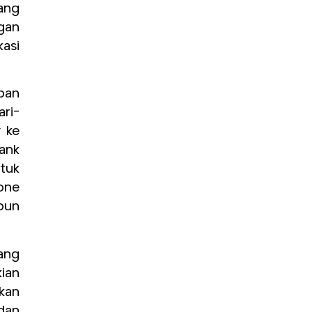
tang
gan
asi
pan
ari-
y ke
Bank
ntuk
one
pun
ang
ian
kan
dan