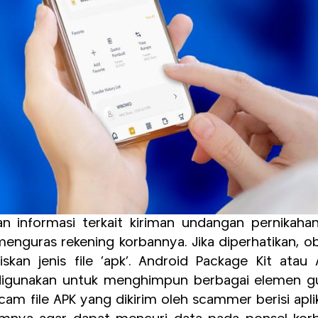
n informasi terkait kiriman undangan pernikahan
enguras rekening korbannya. Jika diperhatikan, o
kan jenis file ‘apk’. Android Package Kit atau 
g digunakan untuk menghimpun berbagai elemen g
am file APK yang dikirim oleh scammer berisi apli