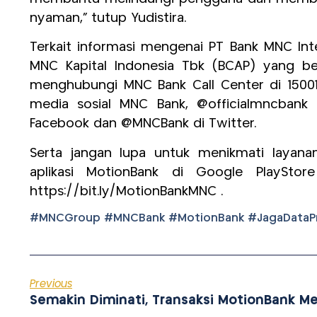
nyaman,” tutup Yudistira.
Terkait informasi mengenai PT Bank MNC Int
MNC Kapital Indonesia Tbk (BCAP) yang b
menghubungi MNC Bank Call Center di 15001
media sosial MNC Bank, @officialmncbank
Facebook dan @MNCBank di Twitter.
Serta jangan lupa untuk menikmati layan
aplikasi MotionBank di Google PlaySto
https://bit.ly/MotionBankMNC .
#MNCGroup #MNCBank #MotionBank #JagaDataPr
Previous