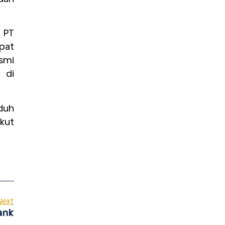
 PT
pat
smi
 di
duh
kut
Next
ank