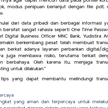
mnya agar dapat mencuri data pada ponsel korb
pk, modus penipuan berlanjut dengan file .pdf, 
w.
lai dari data pribadi dan berbagai informasi y
 bersifat sangat rahasia seperti One Time Passw
ef Digital Business Officer MNC Bank, Yudistira A
 semakin berkembang pesat telah membuat transa
 berkat adanya layanan perbankan digital/digi
ya juga membawa risiko, terutama terkait den
 berbahaya. Oleh karena itu, menjaga transa
ing untuk dilakukan.”
 tips yang dapat membantu melindungi transa
ercaya
angkat yang aman dan terpercaya untuk melaku