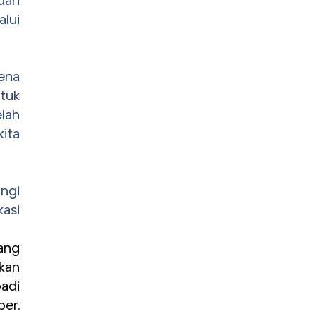
 dan
lui
ena
tuk
lah
ita
ngi
asi
ang
kan
adi
ber.