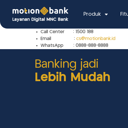
Produk
Fit
Call Center : 1500 188
Email :
cs@motionbank.id
WhatsApp : 0888-888-8888
Banking jadi
Lebih Mudah